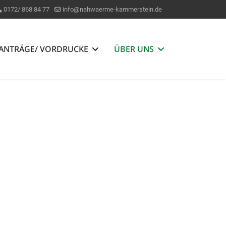
0172/ 868 84 77
info@nahwaerme-kammerstein.de
ANTRÄGE/ VORDRUCKE
ÜBER UNS